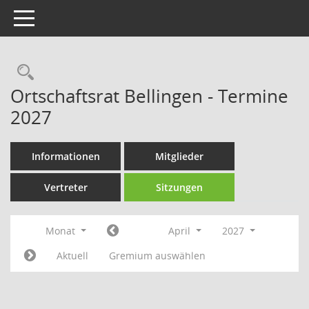
Toggle navigation
Rechercheauswahl
Ortschaftsrat Bellingen - Termine
2027
Informationen
Mitglieder
Vertreter
Sitzungen
Monat
April
2027
Aktuell
Gremium auswählen