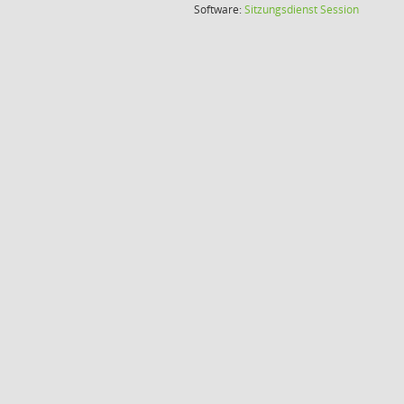
(Wird in
Software:
Sitzungsdienst
Session