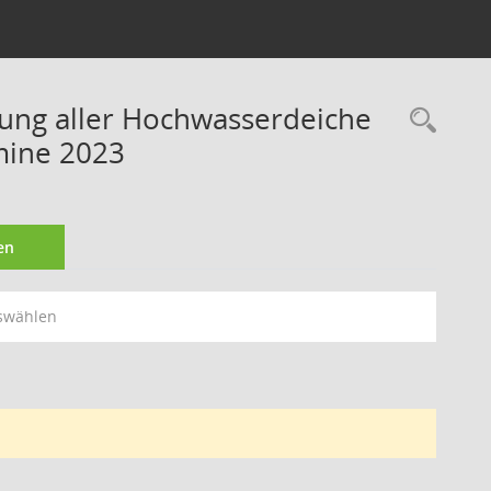
rung aller Hochwasserdeiche
Rec
mine 2023
en
swählen