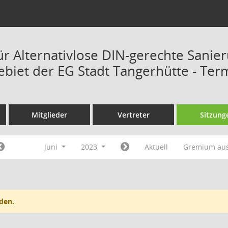
ür Alternativlose DIN-gerechte Sanie
ebiet der EG Stadt Tangerhütte - Ter
Mitglieder
Vertreter
Sitzung
Juni
2023
Aktuell
Gremium au
den.