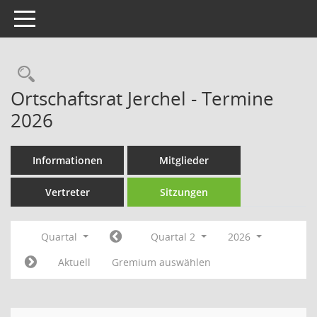
Toggle navigation
Rechercheauswahl
Ortschaftsrat Jerchel - Termine
2026
Informationen
Mitglieder
Vertreter
Sitzungen
Quartal
Quartal 2
2026
Aktuell
Gremium auswählen