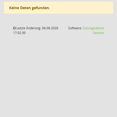
Keine Daten gefunden.
Letzte Änderung: 06.08.2026
Software:
Sitzungsdienst
(Wird in
17:02:30
Session