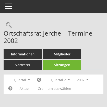
Toggle navigation
Rechercheauswahl
Ortschaftsrat Jerchel - Termine
2002
Informationen
Mitglieder
Vertreter
Sitzungen
Quartal
Quartal 2
2002
Aktuell
Gremium auswählen