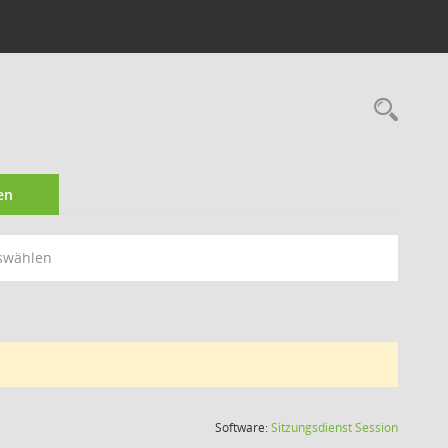
Rec
en
swählen
(Wird in
Software:
Sitzungsdienst
Session