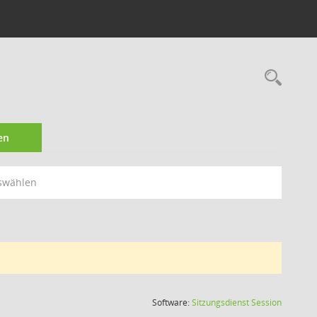
Rec
en
swählen
(Wird in
Software:
Sitzungsdienst
Session