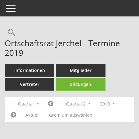
Toggle navigation
Rechercheauswahl
Ortschaftsrat Jerchel - Termine
2019
Informationen
Mitglieder
Vertreter
Sitzungen
Quartal
Quartal 2
2019
Aktuell
Gremium auswählen