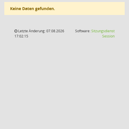
Keine Daten gefunden.
Letzte Änderung: 07.08.2026
Software:
Sitzungsdienst
(Wird in
17:02:15
Session