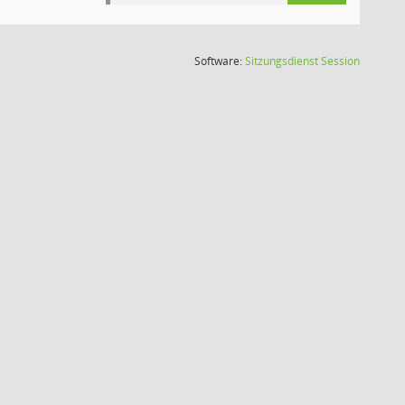
(Wird in
Software:
Sitzungsdienst
Session