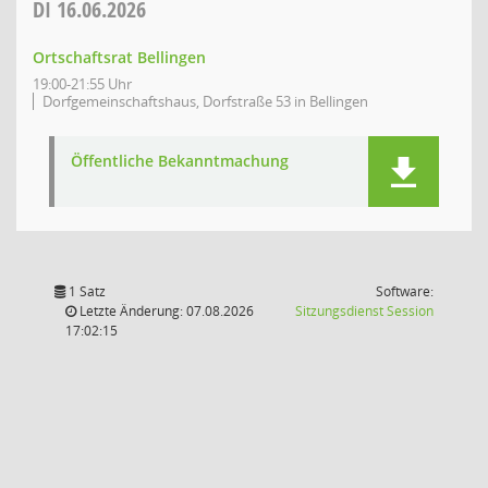
DI
16.06.2026
Ortschaftsrat Bellingen
19:00-21:55 Uhr
Dorfgemeinschaftshaus, Dorfstraße 53 in Bellingen
Öffentliche Bekanntmachung
1 Satz
Software:
(Wird in
Letzte Änderung: 07.08.2026
Sitzungsdienst
Session
17:02:15