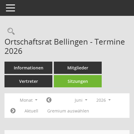
Toggle navigation
Rechercheauswahl
Ortschaftsrat Bellingen - Termine
2026
Informationen
Mitglieder
Vertreter
Sitzungen
Monat
Juni
2026
Aktuell
Gremium auswählen