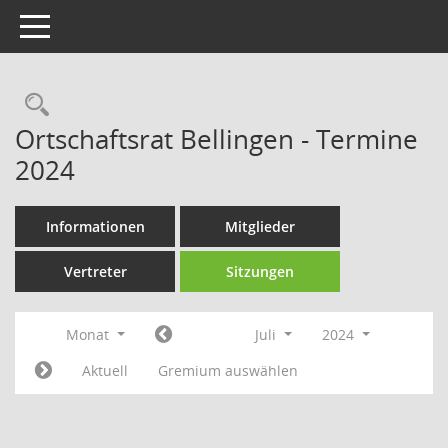
Toggle navigation
Rechercheauswahl
Ortschaftsrat Bellingen - Termine
2024
Informationen
Mitglieder
Vertreter
Sitzungen
Monat
Juli
2024
Aktuell
Gremium auswählen