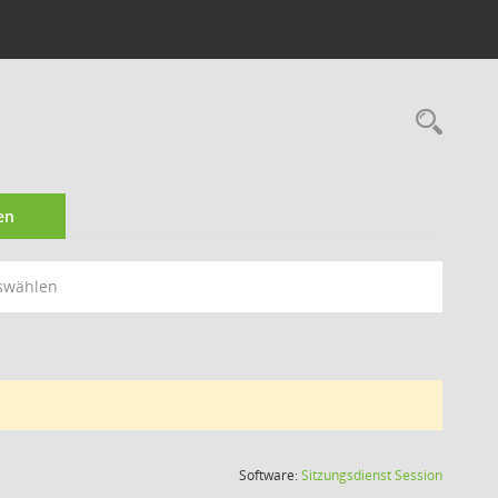
Rec
en
swählen
(Wird in
Software:
Sitzungsdienst
Session