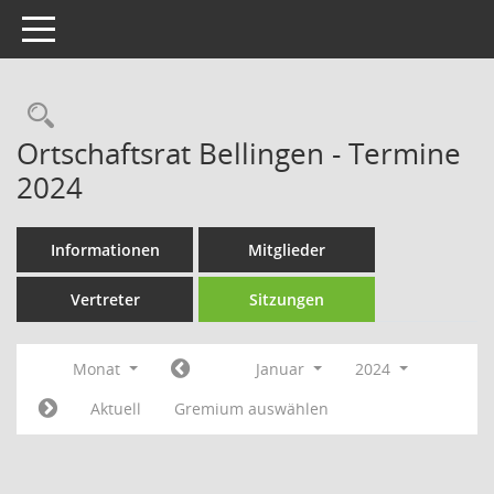
Toggle navigation
Rechercheauswahl
Ortschaftsrat Bellingen - Termine
2024
Informationen
Mitglieder
Vertreter
Sitzungen
Monat
Januar
2024
Aktuell
Gremium auswählen