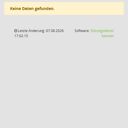
Keine Daten gefunden.
Letzte Änderung: 07.08.2026
Software:
Sitzungsdienst
(Wird in
17:02:15
Session