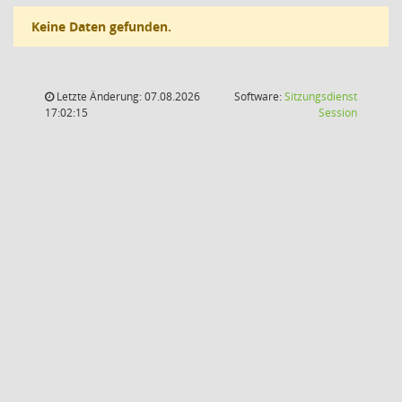
Keine Daten gefunden.
Letzte Änderung: 07.08.2026
Software:
Sitzungsdienst
(Wird in
17:02:15
Session