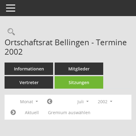
Toggle navigation
Rechercheauswahl
Ortschaftsrat Bellingen - Termine
2002
Informationen
Mitglieder
Vertreter
Sitzungen
Monat
Juli
2002
Aktuell
Gremium auswählen