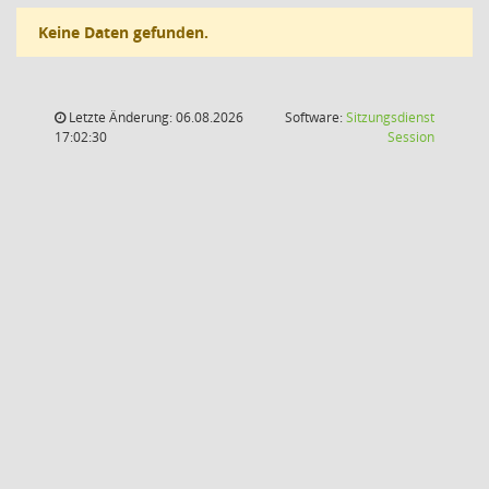
Keine Daten gefunden.
Letzte Änderung: 06.08.2026
Software:
Sitzungsdienst
(Wird in
17:02:30
Session