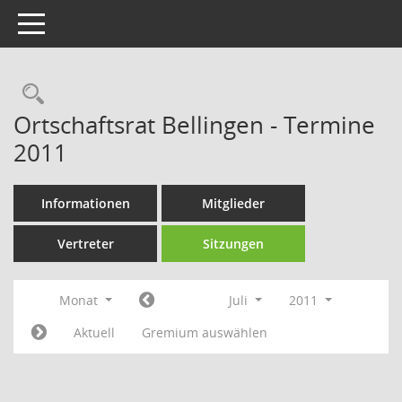
Toggle navigation
Rechercheauswahl
Ortschaftsrat Bellingen - Termine
2011
Informationen
Mitglieder
Vertreter
Sitzungen
Monat
Juli
2011
Aktuell
Gremium auswählen