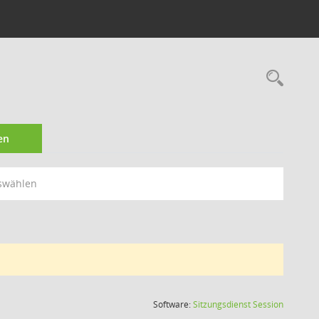
Rec
en
swählen
(Wird in
Software:
Sitzungsdienst
Session