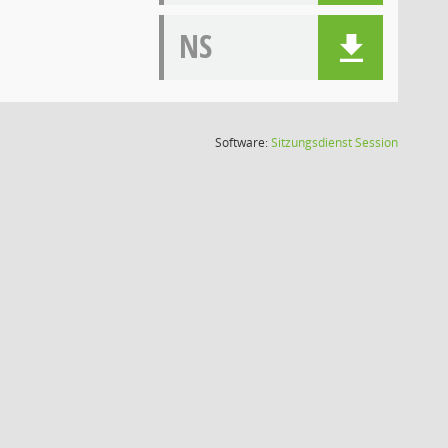
NS
(Wird in
Software:
Sitzungsdienst
Session