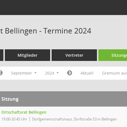
at Bellingen - Termine 2024
Mitglieder
Vertreter
Sitzung
September
2024
Aktuell
Gremium au
Sitzung
Ortschaftsrat Bellingen
19:00-20:45 Uhr
Dorfgemeinschaftshaus, Dorfstraße 53 in Bellingen