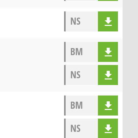
NS
BM
NS
BM
NS