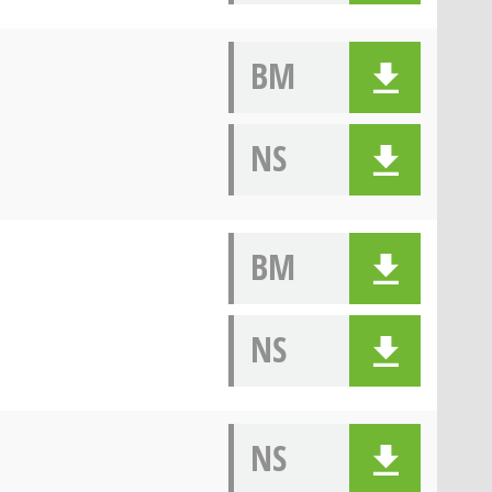
BM
NS
BM
NS
NS