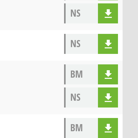
NS
NS
BM
NS
BM