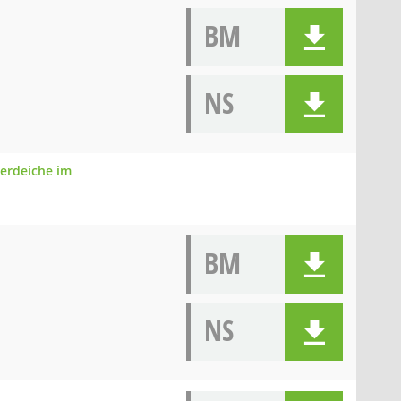
BM
NS
serdeiche im
BM
NS