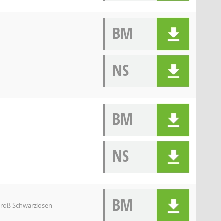
BM
NS
BM
NS
BM
Groß Schwarzlosen