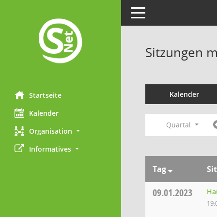
Toggle navigation
Sitzungen mi
Kalender
Startseite
Kalender
Quartal
Organisation
Informatives
Tag
Si
09.01.2023
Ha
19: