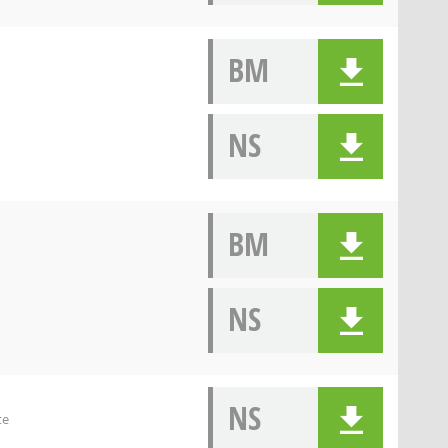
BM
NS
BM
NS
NS
te