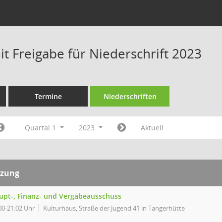
t Freigabe für Niederschrift 2023
Termine
Niederschriften
Quartal 1
2023
Aktuell
tzung
upt-, Finanz- und Vergabeausschuss
00-21:02 Uhr
Kulturhaus, Straße der Jugend 41 in Tangerhütte