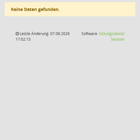
Keine Daten gefunden.
Letzte Änderung: 07.08.2026
Software:
Sitzungsdienst
(Wird in
17:02:15
Session