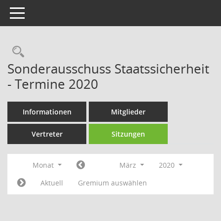
Toggle navigation
Rechercheauswahl
Sonderausschuss Staatssicherheit
- Termine 2020
Informationen
Mitglieder
Vertreter
Sitzungen
Monat
März
2020
Aktuell
Gremium auswählen