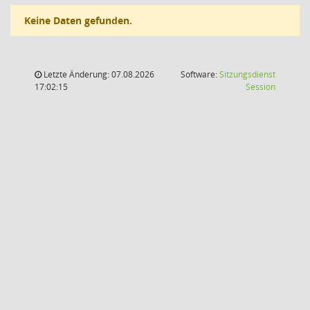
Keine Daten gefunden.
Letzte Änderung: 07.08.2026
Software:
Sitzungsdienst
(Wird in
17:02:15
Session