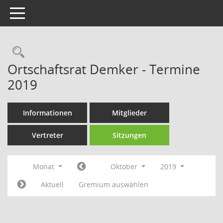
Toggle navigation
Rechercheauswahl
Ortschaftsrat Demker - Termine
2019
Informationen
Mitglieder
Vertreter
Sitzungen
Monat
Oktober
2019
Aktuell
Gremium auswählen