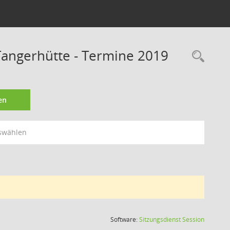
angerhütte - Termine 2019
Rec
en
swählen
(Wird in
Software:
Sitzungsdienst
Session