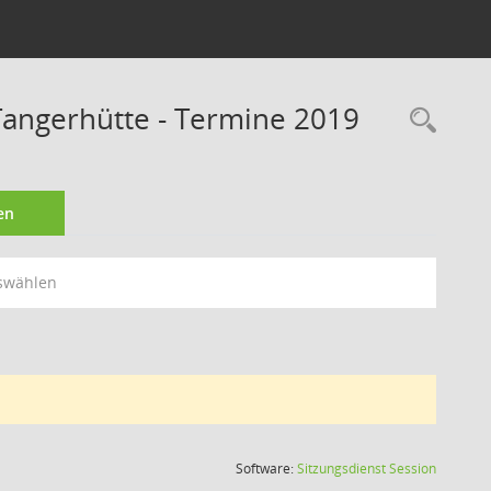
angerhütte - Termine 2019
Rec
en
swählen
(Wird in
Software:
Sitzungsdienst
Session