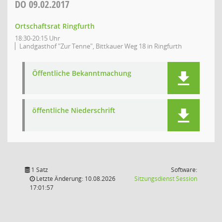
DO
09.02.2017
Ortschaftsrat Ringfurth
18:30-20:15 Uhr
Landgasthof "Zur Tenne", Bittkauer Weg 18 in Ringfurth
Öffentliche Bekanntmachung
öffentliche Niederschrift
1 Satz
Software:
(Wird in
Letzte Änderung: 10.08.2026
Sitzungsdienst
Session
17:01:57