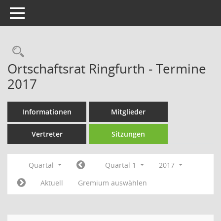
Toggle navigation
Rechercheauswahl
Ortschaftsrat Ringfurth - Termine
2017
Informationen
Mitglieder
Vertreter
Sitzungen
Quartal
Quartal 1
2017
Aktuell
Gremium auswählen