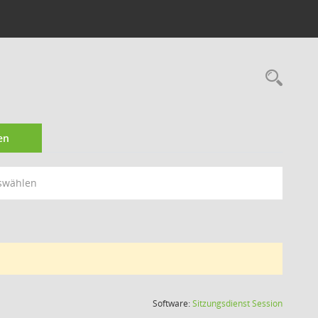
Rec
en
swählen
(Wird in
Software:
Sitzungsdienst
Session