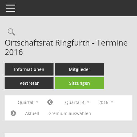
Toggle navigation
Rechercheauswahl
Ortschaftsrat Ringfurth - Termine
2016
Informationen
Mitglieder
Vertreter
Sitzungen
Quartal
Quartal 4
2016
Aktuell
Gremium auswählen