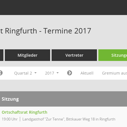
at Ringfurth - Termine 2017
Mitglieder
Vertreter
Sitzung
Quartal 2
2017
Aktuell
Gremium au
Sitzung
Ortschaftsrat Ringfurth
19:00 Uhr
Landgasthof "Zur Tenne", Bittkauer Weg 18 in Ringfurth