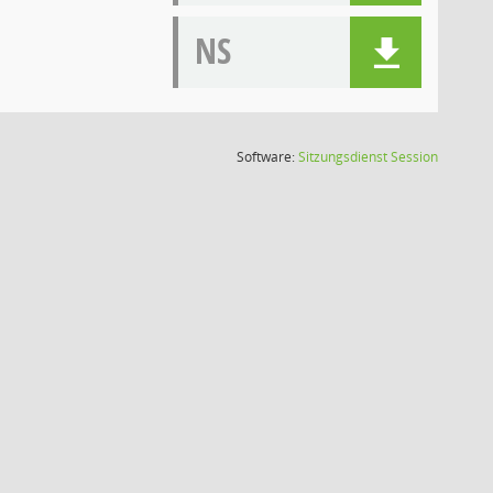
NS
(Wird in
Software:
Sitzungsdienst
Session