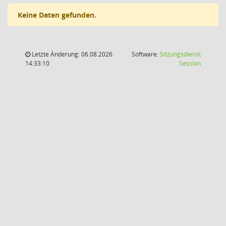
Keine Daten gefunden.
Letzte Änderung: 06.08.2026
Software:
Sitzungsdienst
(Wird in
14:33:10
Session