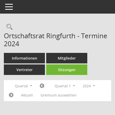
Toggle navigation
Rechercheauswahl
Ortschaftsrat Ringfurth - Termine
2024
Informationen
Mitglieder
Vertreter
Sitzungen
Quartal
Quartal 1
2024
Aktuell
Gremium auswählen