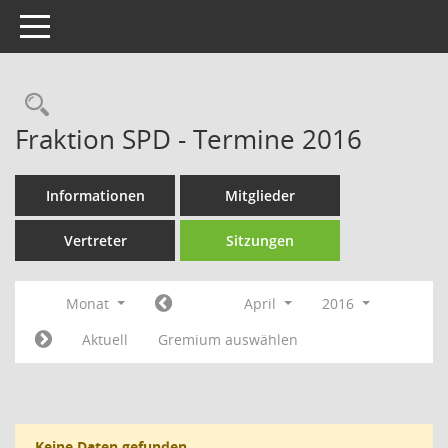
Toggle navigation
Rechercheauswahl
Fraktion SPD - Termine 2016
Informationen
Mitglieder
Vertreter
Sitzungen
Monat
April
2016
Aktuell
Gremium auswählen
Keine Daten gefunden.