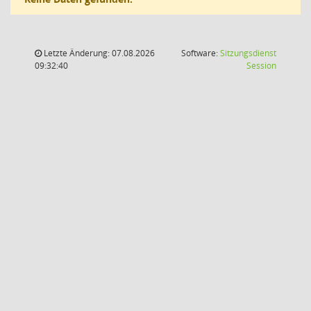
Letzte Änderung: 07.08.2026
Software:
Sitzungsdienst
(Wird in
09:32:40
Session