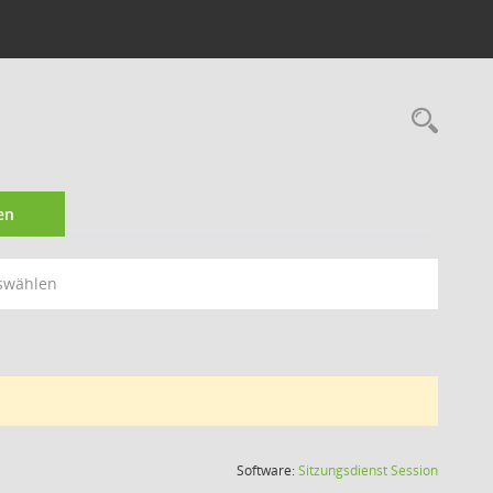
Rec
en
swählen
(Wird in
Software:
Sitzungsdienst
Session