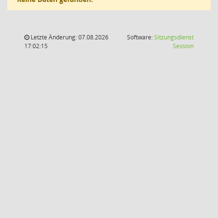
Letzte Änderung: 07.08.2026
Software:
Sitzungsdienst
(Wird in
17:02:15
Session