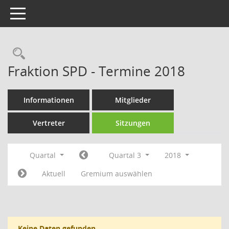
Toggle navigation
Rechercheauswahl
Fraktion SPD - Termine 2018
Informationen
Mitglieder
Vertreter
Sitzungen
Quartal
Quartal 3
2018
Aktuell
Gremium auswählen
Keine Daten gefunden.