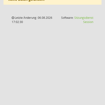
Letzte Änderung: 06.08.2026
Software:
Sitzungsdienst
(Wird in
17:02:30
Session