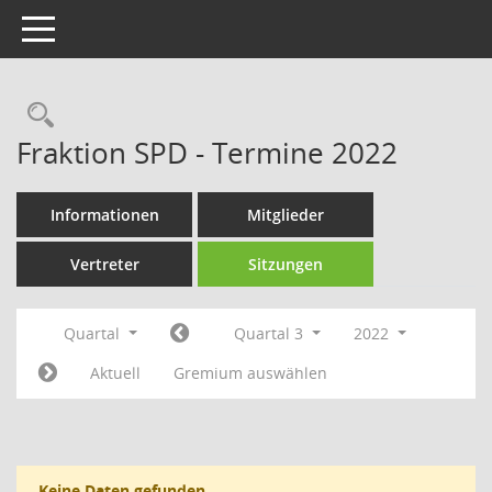
Toggle navigation
Rechercheauswahl
Fraktion SPD - Termine 2022
Informationen
Mitglieder
Vertreter
Sitzungen
Quartal
Quartal 3
2022
Aktuell
Gremium auswählen
Keine Daten gefunden.