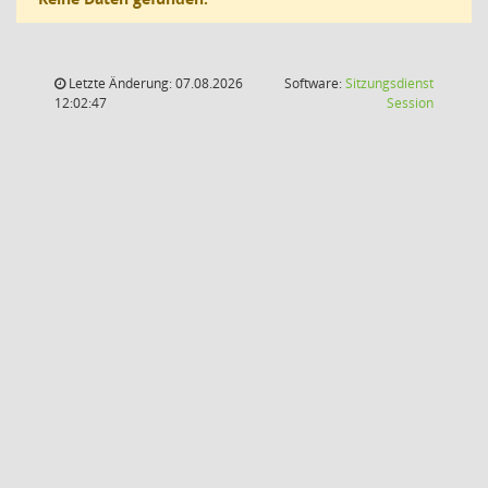
Letzte Änderung: 07.08.2026
Software:
Sitzungsdienst
(Wird in
12:02:47
Session