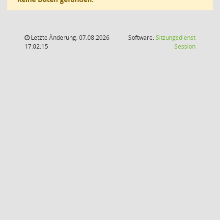
Letzte Änderung: 07.08.2026
Software:
Sitzungsdienst
(Wird in
17:02:15
Session