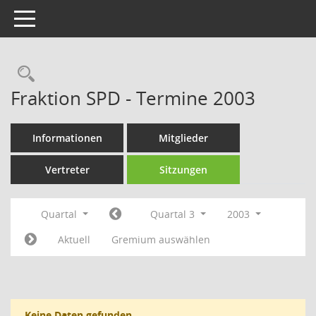
Toggle navigation
Rechercheauswahl
Fraktion SPD - Termine 2003
Informationen
Mitglieder
Vertreter
Sitzungen
Quartal
Quartal 3
2003
Aktuell
Gremium auswählen
Keine Daten gefunden.