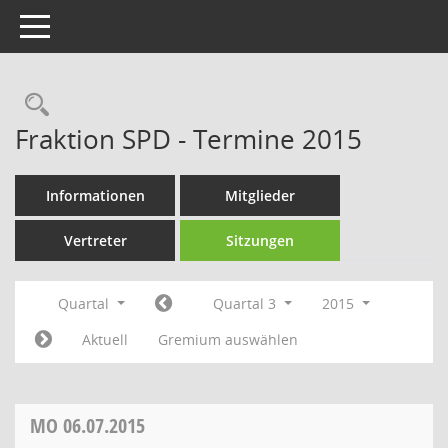
Toggle navigation
Rechercheauswahl
Fraktion SPD - Termine 2015
Informationen
Mitglieder
Vertreter
Sitzungen
Quartal
Quartal 3
2015
Aktuell
Gremium auswählen
MO
06.07.2015