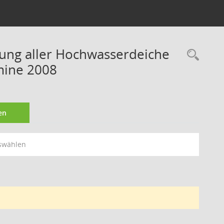
rung aller Hochwasserdeiche
Rec
mine 2008
en
swählen