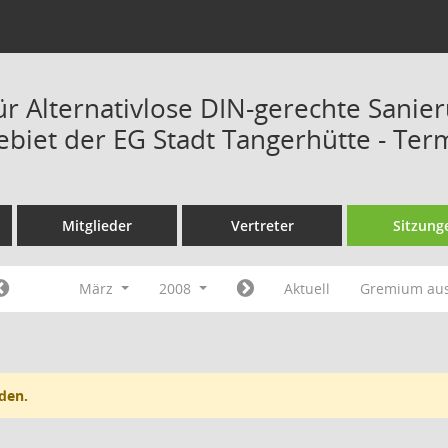
ür Alternativlose DIN-gerechte Sanie
ebiet der EG Stadt Tangerhütte - Ter
Mitglieder
Vertreter
Sitzung
März
2008
Aktuell
Gremium au
den.