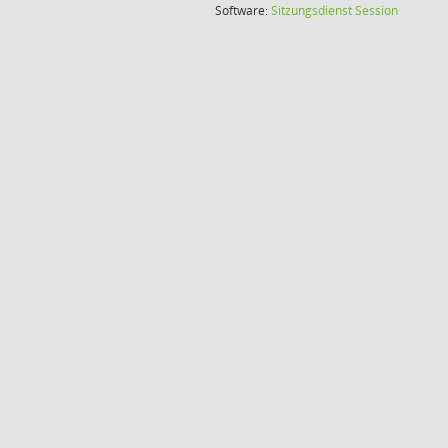
(Wird in
Software:
Sitzungsdienst
Session