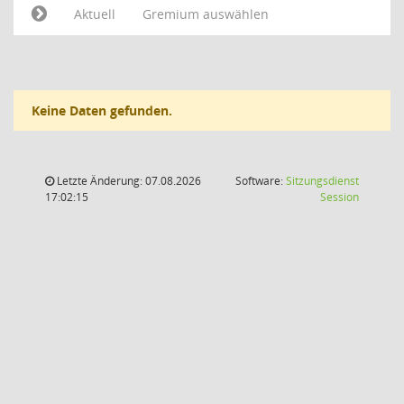
Aktuell
Gremium auswählen
Keine Daten gefunden.
Letzte Änderung: 07.08.2026
Software:
Sitzungsdienst
(Wird in
17:02:15
Session