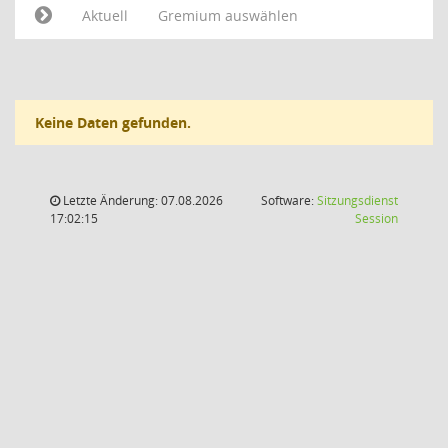
Aktuell
Gremium auswählen
Keine Daten gefunden.
Letzte Änderung: 07.08.2026
Software:
Sitzungsdienst
(Wird in
17:02:15
Session