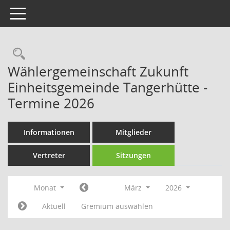
Toggle navigation
Rechercheauswahl
Wählergemeinschaft Zukunft
Einheitsgemeinde Tangerhütte -
Termine 2026
Informationen
Mitglieder
Vertreter
Sitzungen
Monat
März
2026
Aktuell
Gremium auswählen