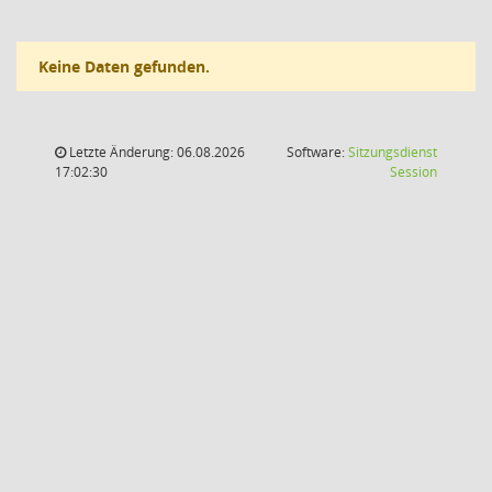
Keine Daten gefunden.
Letzte Änderung: 06.08.2026
Software:
Sitzungsdienst
(Wird in
17:02:30
Session