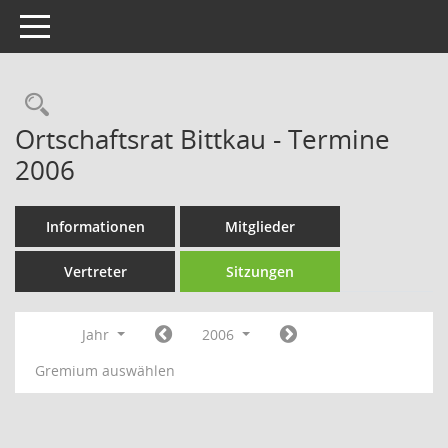
Toggle navigation
Rechercheauswahl
Ortschaftsrat Bittkau - Termine
2006
Informationen
Mitglieder
Vertreter
Sitzungen
Jahr
2006
Gremium auswählen