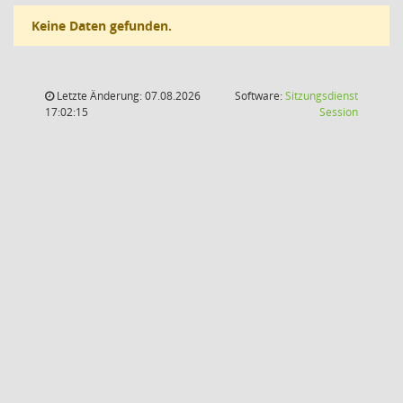
Keine Daten gefunden.
Letzte Änderung: 07.08.2026
Software:
Sitzungsdienst
(Wird in
17:02:15
Session