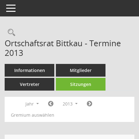
Toggle navigation
Rechercheauswahl
Ortschaftsrat Bittkau - Termine
2013
Informationen
Mitglieder
Vertreter
Sitzungen
Jahr
2013
Gremium auswählen