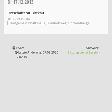
DI
17.12.2013
Ortschaftsrat Bittkau
18:00-19:15 Uhr
Dorfgemeinschaftshaus, Friedhofsweg 3 in Windberge
1 Satz
Software:
(Wird in
Letzte Änderung: 07.08.2026
Sitzungsdienst
Session
17:02:15