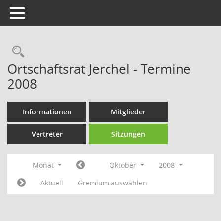
Toggle navigation
Rechercheauswahl
Ortschaftsrat Jerchel - Termine
2008
Informationen
Mitglieder
Vertreter
Sitzungen
Monat
Oktober
2008
Aktuell
Gremium auswählen