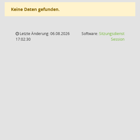
Keine Daten gefunden.
Letzte Änderung: 06.08.2026
Software:
Sitzungsdienst
(Wird in
17:02:30
Session