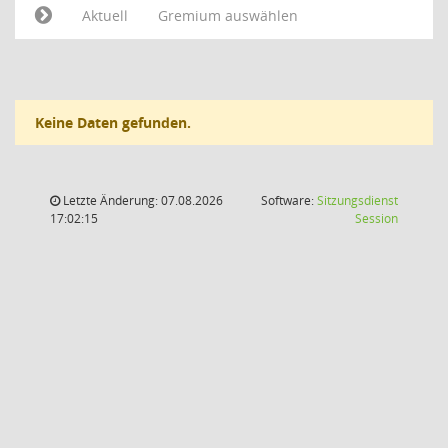
Aktuell
Gremium auswählen
Keine Daten gefunden.
Letzte Änderung: 07.08.2026
Software:
Sitzungsdienst
(Wird in
17:02:15
Session