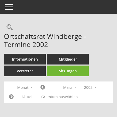
Toggle navigation
Rechercheauswahl
Ortschaftsrat Windberge -
Termine 2002
Informationen
Mitglieder
Vertreter
Sitzungen
Monat
März
2002
Aktuell
Gremium auswählen