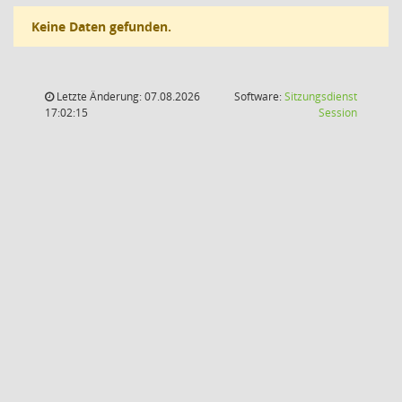
Keine Daten gefunden.
Letzte Änderung: 07.08.2026
Software:
Sitzungsdienst
(Wird in
17:02:15
Session