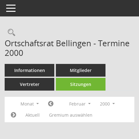
Toggle navigation
Rechercheauswahl
Ortschaftsrat Bellingen - Termine
2000
Informationen
Mitglieder
Vertreter
Sitzungen
Monat
Februar
2000
Aktuell
Gremium auswählen