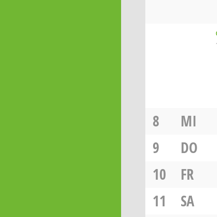
8
MI
9
DO
10
FR
11
SA