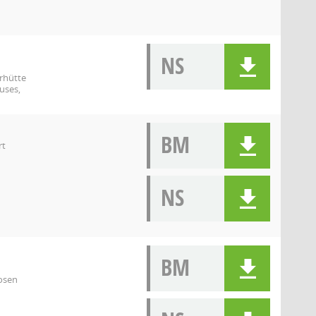
NS
rhütte
uses,
BM
rt
NS
BM
osen