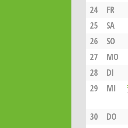
24
FR
25
SA
26
SO
27
MO
28
DI
29
MI
30
DO