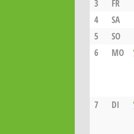
3
FR
4
SA
5
SO
6
MO
7
DI