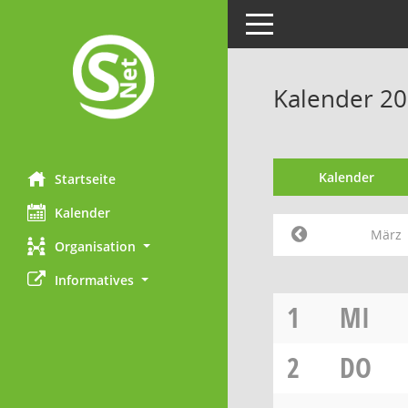
Toggle navigation
Kalender 2
Kalender
Startseite
Kalender
März
Organisation
Informatives
1
MI
2
DO