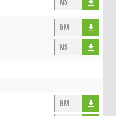
NS
BM
NS
BM