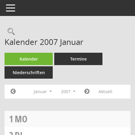
Toggle navigation
Rechercheauswahl
Kalender 2007 Januar
Kalender
Termine
Niederschriften
Januar
2007
Aktuell
1
MO