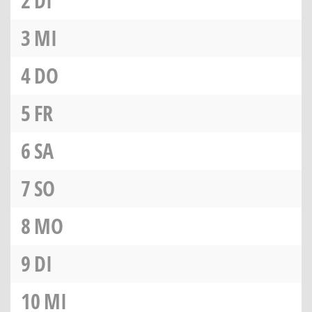
2
DI
3
MI
4
DO
5
FR
6
SA
7
SO
8
MO
9
DI
10
MI