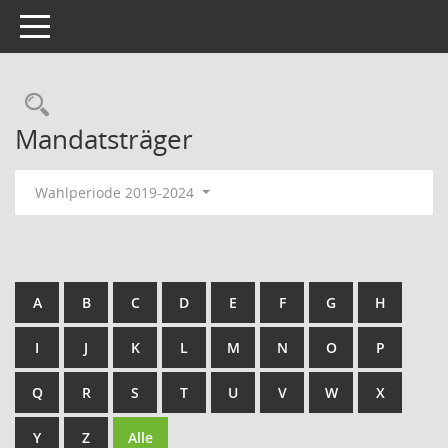
Toggle navigation
Rechercheauswahl
Mandatsträger
Wahlperiode 2019-2024
A
B
C
D
E
F
G
H
I
J
K
L
M
N
O
P
Q
R
S
T
U
V
W
X
Y
Z
Alle