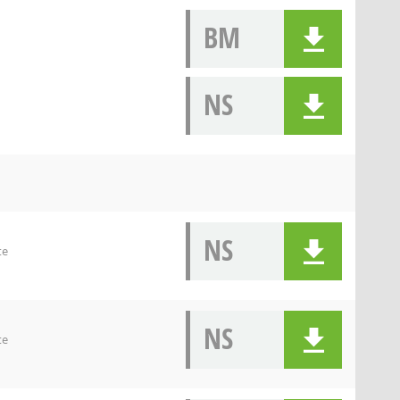
BM
NS
NS
te
NS
te