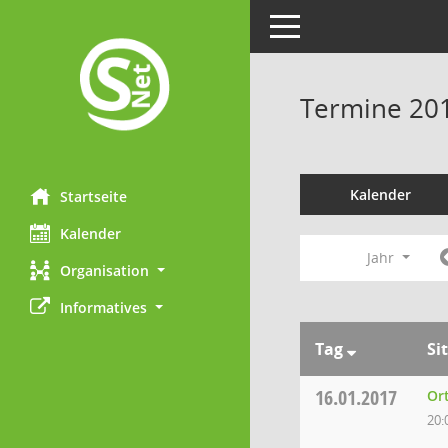
Toggle navigation
Termine 20
Kalender
Startseite
Kalender
Jahr
Organisation
Informatives
Tag
Si
16.01.2017
Or
20: