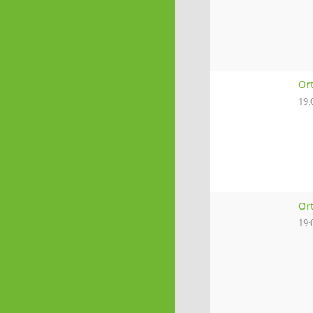
Or
19:
Or
19: