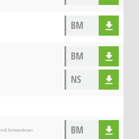
BM
BM
NS
BM
Groß Schwarzlosen