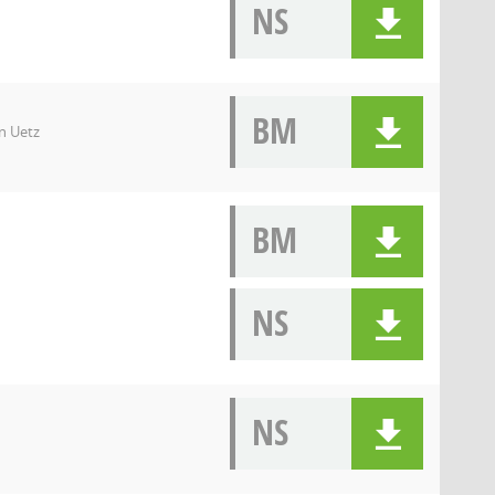
NS
BM
n Uetz
BM
NS
NS