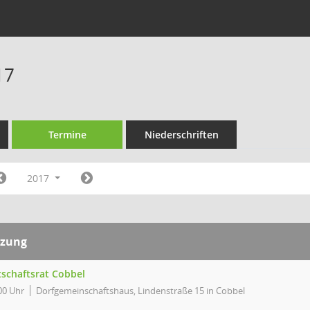
17
Termine
Niederschriften
2017
tzung
tschaftsrat Cobbel
00 Uhr
Dorfgemeinschaftshaus, Lindenstraße 15 in Cobbel