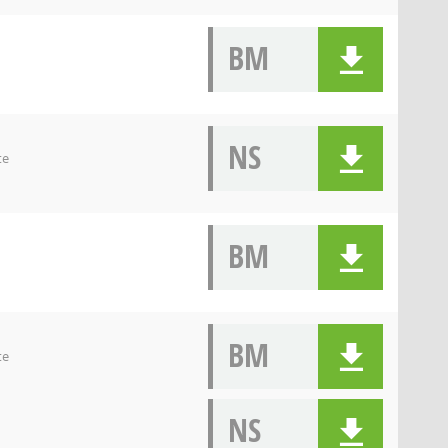
BM
NS
te
BM
BM
te
NS