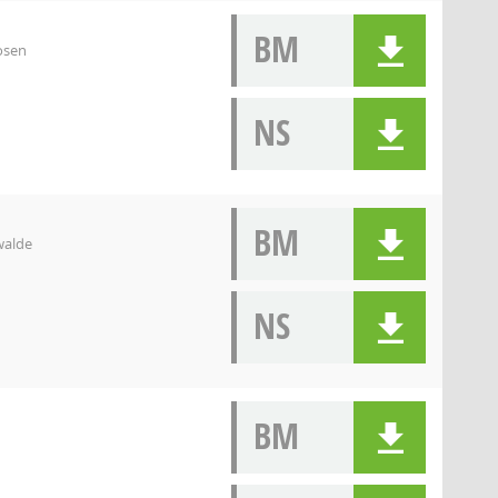
BM
osen
NS
BM
walde
NS
BM