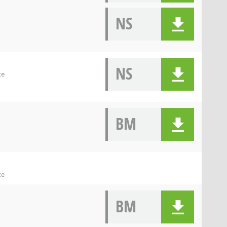
NS
NS
te
BM
te
BM