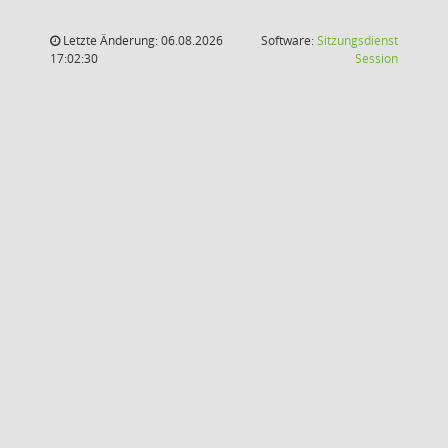
Letzte Änderung: 06.08.2026
Software:
Sitzungsdienst
(Wird in
17:02:30
Session