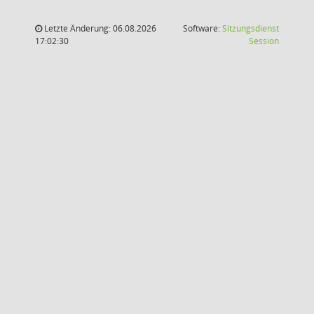
Letzte Änderung: 06.08.2026
Software:
Sitzungsdienst
(Wird in
17:02:30
Session