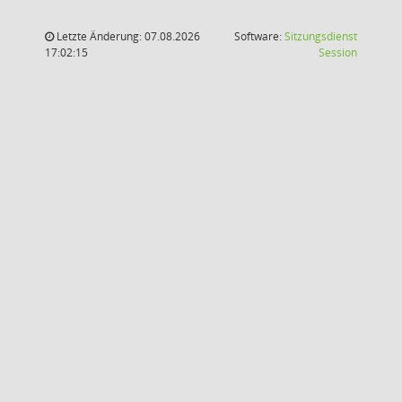
Letzte Änderung: 07.08.2026
Software:
Sitzungsdienst
(Wird in
17:02:15
Session